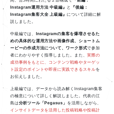
間、合5時間にわたる２部構成で
『前編：
Instagram運用方法 中級編』
と
『後編：
Instagram集客大全 上級編』
について詳細に解
説しました。
中級編では、
Instagramの集客を爆増させるた
めの具体的な運用方法や画像作成、ショートム
ービーの作成方法について、ワーク形式
で参加
者にわかりやすく指導しました。また、
実際の
成功事例をもとに、コンテンツ戦略やターゲッ
ト設定のポイントや即座に実践できるスキル
を
お伝えしました。
上級編では、データから読み解くInstagram集客
の極意について詳しく解説しました。代表の江
島は
分析ツール「Pegasus」
を活用しながら、
インサイトデータを活用した投稿戦略や投稿計