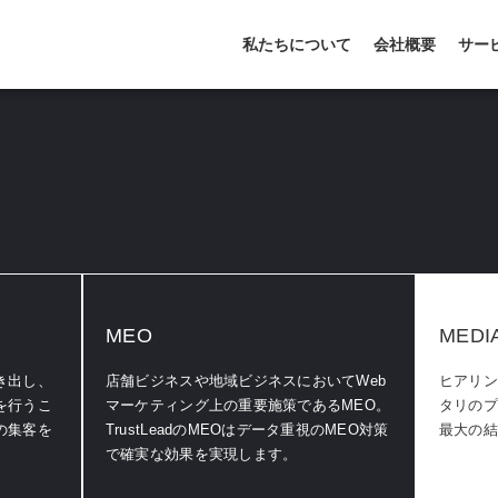
私たちについて
会社概要
サー
MEO
MEDI
き出し、
店舗ビジネスや地域ビジネスにおいてWeb
ヒアリン
を行うこ
マーケティング上の重要施策であるMEO。
タリのプ
の集客を
TrustLeadのMEOはデータ重視のMEO対策
最大の結
で確実な効果を実現します。