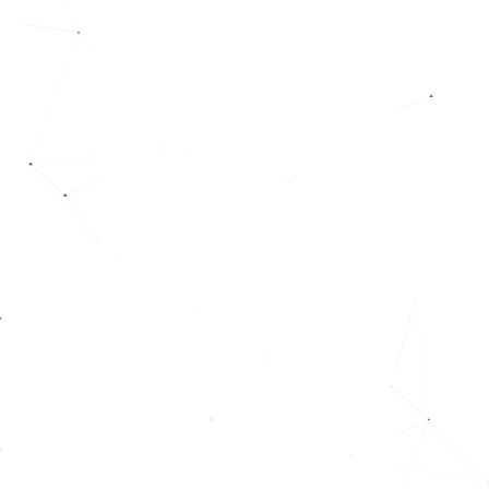
た
ご
面