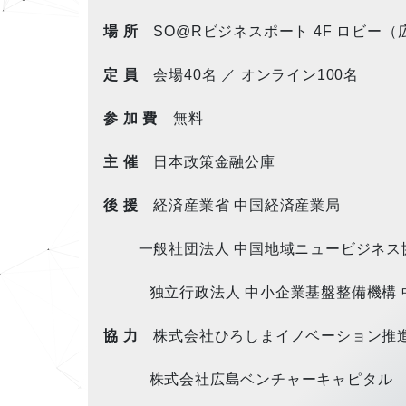
場 所
SO@Rビジネスポート 4F ロビー（
定 員
会場40名 ／ オンライン100名
参 加 費
無料
主 催
日本政策金融公庫
後 援
経済産業省 中国経済産業局
一般社団法人 中国地域ニュービジネス
独立行政法人 中小企業基盤整備機構 
協 力
株式会社ひろしまイノベーション推
株式会社広島ベンチャーキャピタル