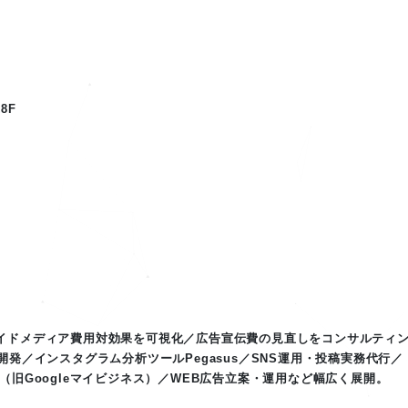
8F
イドメディア費用対効果を可視化／広告宣伝費の見直しをコンサルティ
発／インスタグラム分析ツールPegasus／SNS運用・投稿実務代行／
旧Googleマイビジネス）／WEB広告立案・運用など幅広く展開。