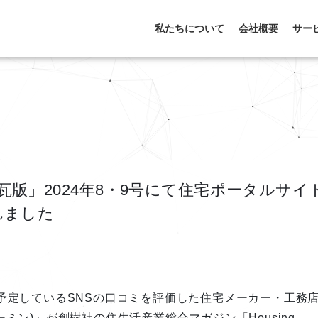
私たちについて
会社概要
サー
bune 瓦版」2024年8・9号にて住宅ポータルサイ
れました
を予定しているSNSの口コミを評価した住宅メーカー・工務
ーミン)」が創樹社の住生活産業総合マガジン「Housing