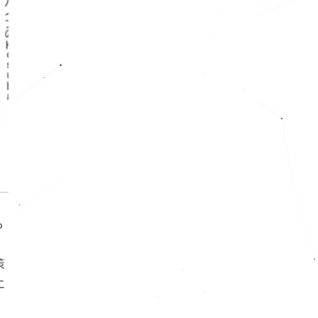
る
策
に