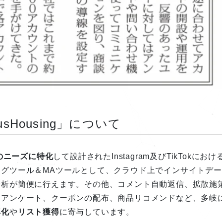
usHousing」について
のニーズに特化
して設計されたInstagram及びTikTokにおけ
グツール＆MAツールとして、クラウド上でインサイトデー
分析が簡便に行えます。その他、コメント自動返信、拡散施
、アンケート、クーポンの配布、商品リコメンドなど、多岐
率化
や
リスト獲得
に寄与しています。